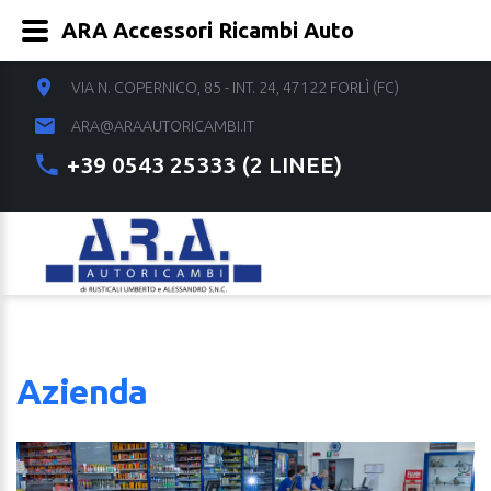
ARA Accessori Ricambi Auto
VIA N. COPERNICO, 85 - INT. 24, 47122 FORLÌ (FC)
ARA@ARAAUTORICAMBI.IT
+39 0543 25333 (2 LINEE)
Azienda